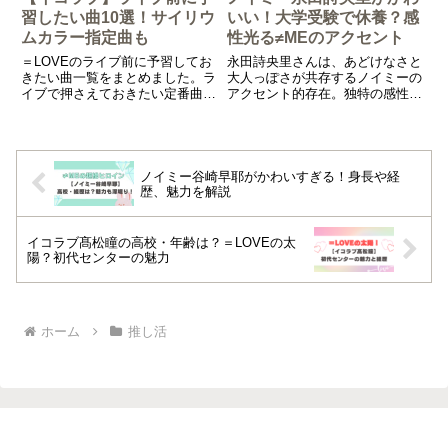
習したい曲10選！サイリウ
いい！大学受験で休養？感
ムカラー指定曲も
性光る≠MEのアクセント
＝LOVEのライブ前に予習してお
永田詩央里さんは、あどけなさと
きたい曲一覧をまとめました。ラ
大人っぽさが共存するノイミーの
イブで押さえておきたい定番曲
アクセント的存在。独特の感性が
と、サイリウムカラー指定のある
光ります。今回は永田詩央里さん
楽曲などをまとめています。
の基本情報や魅力について、徹底
解説しました。
ノイミー谷崎早耶がかわいすぎる！身長や経
歴、魅力を解説
イコラブ髙松瞳の高校・年齢は？＝LOVEの太
陽？初代センターの魅力
ホーム
推し活