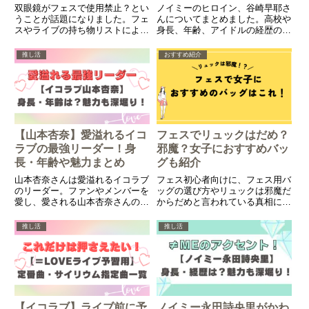
双眼鏡がフェスで使用禁止？とい
ノイミーのヒロイン、谷崎早耶さ
うことが話題になりました。フェ
んについてまとめました。高校や
スやライブの持ち物リストによく
身長、年齢、アイドルの経歴のほ
挙げられる双眼鏡ですが、使用禁
か、さややんの魅力まで詳しく解
止となってしまったのでしょう
説しています。
推し活
おすすめ紹介
か。最新情報と禁止の理由などに
ついて解説していきます。
【山本杏奈】愛溢れるイコ
フェスでリュックはだめ？
ラブの最強リーダー！身
邪魔？女子におすすめバッ
長・年齢や魅力まとめ
グも紹介
山本杏奈さんは愛溢れるイコラブ
フェス初心者向けに、フェス用バ
のリーダー。ファンやメンバーを
ッグの選び方やリュックは邪魔だ
愛し、愛される山本杏奈さんの基
からだめと言われている真相につ
本情報や魅力をまとめました。
いて解説しています。また、女子
におすすめのバッグについても厳
推し活
推し活
選して3つ紹介しています。
【イコラブ】ライブ前に予
ノイミー永田詩央里がかわ