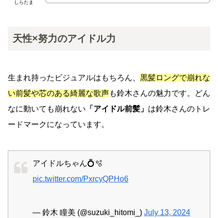
しらたま
天性×努力のアイドル力
生まれ持ったビジュアルはもちろん、
黒髪ロングで崩れな
い前髪や芯のある綺麗な歌声
も鈴木さんの魅力です。どん
なに動いても崩れない
「アイドル前髪」
は鈴木さんのトレ
ードマークになっています。
アイドルちゃん💍🫧
pic.twitter.com/PxrcyQPHo6
— 鈴木 瞳美 (@suzuki_hitomi_)
July 13, 2024