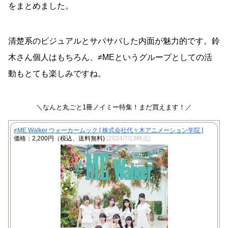
をまとめました。
清楚系のビジュアルとサバサバした内面が魅力的です。鈴
木さん個人はもちろん、≠MEというグループとしての活
動もとても楽しみですね。
＼なんと丸ごと1冊ノイミー特集！まだ買えます！／
≠ME Walker ウォーカームック [ 株式会社代々木アニメーション学院 ]
価格：2,200円（税込、送料無料)
(2024/7/13時点)