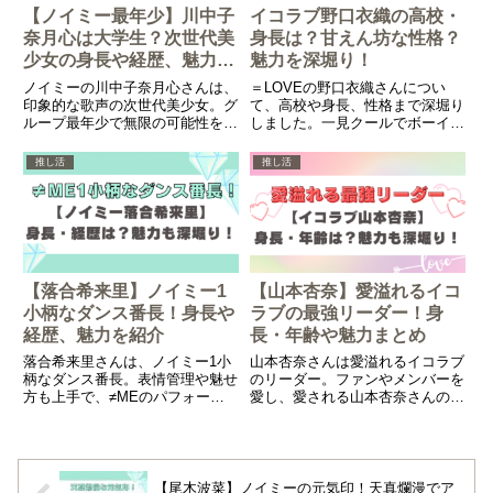
【ノイミー最年少】川中子
イコラブ野口衣織の高校・
奈月心は大学生？次世代美
身長は？甘えん坊な性格？
少女の身長や経歴、魅力を
魅力を深堀り！
紹介！
ノイミーの川中子奈月心さんは、
＝LOVEの野口衣織さんについ
印象的な歌声の次世代美少女。グ
て、高校や身長、性格まで深堀り
ループ最年少で無限の可能性を秘
しました。一見クールでボーイッ
めています。今回は、川中子奈月
シュに見える野口さんの素顔やそ
心さんの基本情報や魅力を徹底解
の魅力に迫ります。
推し活
推し活
説します。
【落合希来里】ノイミー1
【山本杏奈】愛溢れるイコ
小柄なダンス番長！身長や
ラブの最強リーダー！身
経歴、魅力を紹介
長・年齢や魅力まとめ
落合希来里さんは、ノイミー1小
山本杏奈さんは愛溢れるイコラブ
柄なダンス番長。表情管理や魅せ
のリーダー。ファンやメンバーを
方も上手で、≠MEのパフォーマ
愛し、愛される山本杏奈さんの基
ンスを底上げしてくれる存在で
本情報や魅力をまとめました。
す。今回は、落合希来里さんの基
本情報や魅力について徹底解説し
ます。
【尾木波菜】ノイミーの元気印！天真爛漫でア