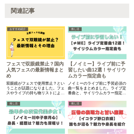
関連記事
おすすめ紹介
推し活
フェスで双眼鏡禁止？国内
【ノイミー】ライブ前に予
人気フェスの最新情報まと
習したい曲12選！サイリウ
め
ムカラー指定曲も
双眼鏡がフェスで使用禁止？とい
ノイミーのライブ前に予習必須の
うことが話題になりました。フェ
曲一覧をまとめました。ライブ定
スやライブの持ち物リストによく
番曲と、サイリウムカラー指定の
挙げられる双眼鏡ですが、使用禁
ある楽曲などを解説しています。
止となってしまったのでしょう
推し活
推し活
か。最新情報と禁止の理由などに
ついて解説していきます。