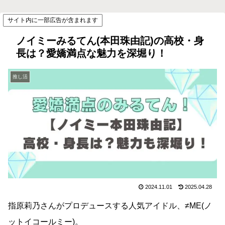
サイト内に一部広告が含まれます
ノイミーみるてん(本田珠由記)の高校・身
長は？愛嬌満点な魅力を深堀り！
推し活
2024.11.01
2025.04.28
指原莉乃さんがプロデュースする人気アイドル、≠ME(ノ
ットイコールミー)。