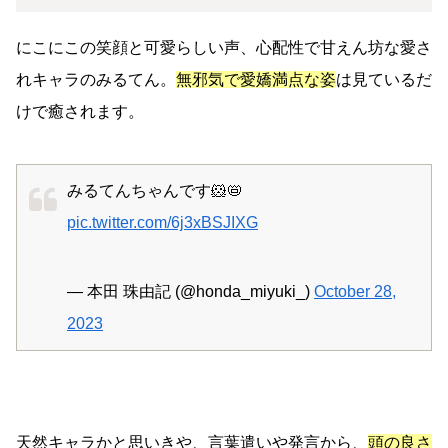
にこにこの笑顔と可愛らしい声、心配性で甘えん坊な愛さ
れキャラのみるてん。
無邪気で愛嬌満点な姿
は見ているだ
けで癒されます。
みるてんちゃんです🐹📛
pic.twitter.com/6j3xBSJIXG
— 本田 珠由記 (@honda_miyuki_)
October 28,
2023
天然キャラかと思いきや、言葉遣いや発言から、
頭の良さ